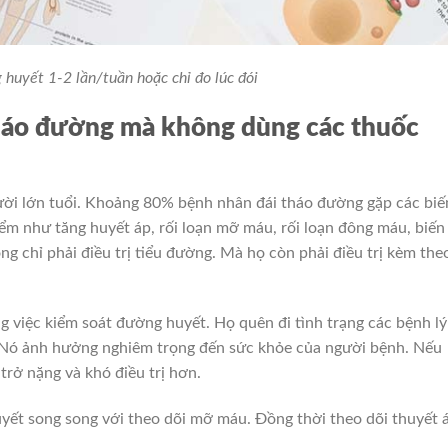
 huyết 1-2 lần/tuần hoặc chỉ đo lúc đói
 tháo đường mà không dùng các thuốc
ười lớn tuổi. Khoảng 80% bệnh nhân đái tháo đường gặp các biế
ểm như tăng huyết áp, rối loạn mỡ máu, rối loạn đông máu, biến
chỉ phải điều trị tiểu đường. Mà họ còn phải điều trị kèm the
g việc kiểm soát đường huyết. Họ quên đi tình trạng các bệnh lý
 Nó ảnh hưởng nghiêm trọng đến sức khỏe của người bệnh. Nếu
 trở nặng và khó điều trị hơn.
yết song song với theo dõi mỡ máu. Đồng thời theo dõi thuyết 