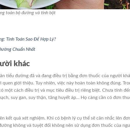
ng toàn bộ đường và tinh bột
g: Tính Toán Sao Để Hợp Lý?
 Đường Chuẩn Nhất
gười khác
hân tiểu đường đã và đang điều trị bằng đơn thuốc của người khá
 quen giới thiệu. Tuy nhiên, việc này hoàn toàn không đúng. Tro
ó một cách điều trị và mục tiêu điều trị riêng biệt. Chưa tính đế
ạch, suy gan, suy thận, tăng huyết áp… Họ càng cần có đơn th
ên kết quả xét nghiệm. Khi có bệnh lý cụ thể sẽ cân nhắc lên đơ
 đường không và tuyệt đối không nên sử dụng đơn thuốc của ng