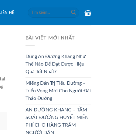
Tìm
LIÊN HỆ
kiếm:
BÀI VIẾT MỚI NHẤT
Dùng An Đường Khang Như
Thế Nào Để Đạt Được Hiệu
Quả Tốt Nhất?
tại
Miếng Dán Trị Tiểu Đường –
ng
Triển Vọng Mới Cho Người Đái
Tháo Đường
AN ĐƯỜNG KHANG – TẦM
SOÁT ĐƯỜNG HUYẾT MIỄN
PHÍ CHO HÀNG TRĂM
NGƯỜI DÂN