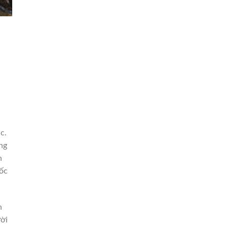
c.
ng
n
uốc
n
ười