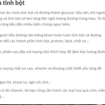
 tinh bột
hức ăn chứa tinh bột và đường thành glucose. Vậy nên, khi ngườ
g và tinh bột sẽ làm tăng đột ngột lượng đường trong máu. Từ đ
 cũng dẫn đến nhiều biến chứng nguy hiểm.
người tiểu đường nên kiêng khem hoàn toàn tinh bột và đường.
 đối các thành phần tinh bột, protein, lipid, chất xơ…
ực phẩm sau đây với lượng nhỏ thích hợp để đảm bảo lượng đườ
 lượng chất xơ cao, vitamin và khoáng chất thiết yếu tăng đề
gạo lứt, khoai sọ, ngũ cốc thô…
ể có đủ vitamin. Và bạn cũng cần tránh các loại hoa quả chín, mề
ng…